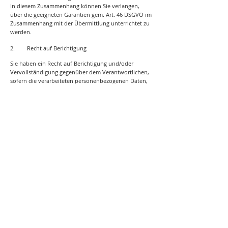
In diesem Zusammenhang können Sie verlangen,
über die geeigneten Garantien gem. Art. 46 DSGVO im
Zusammenhang mit der Übermittlung unterrichtet zu
werden.
2. Recht auf Berichtigung
Sie haben ein Recht auf Berichtigung und/oder
Vervollständigung gegenüber dem Verantwortlichen,
sofern die verarbeiteten personenbezogenen Daten,
die Sie betreffen, unrichtig oder unvollständig sind.
Der Verantwortliche hat die Berichtigung unverzüglich
vorzunehmen.
3. Recht auf Einschränkung der Verarbeitung
Unter den folgenden Voraussetzungen können Sie die
Einschränkung der Verarbeitung der Sie betreffenden
personenbezogenen Daten verlangen:
(1) wenn Sie die Richtigkeit der Sie betreffenden
personenbezogenen für eine Dauer bestreiten, die es
dem Verantwortlichen ermöglicht, die Richtigkeit der
personenbezogenen Daten zu überprüfen;
(2) die Verarbeitung unrechtmäßig ist und Sie die
Löschung der personenbezogenen Daten ablehnen
und stattdessen die Einschränkung der Nutzung der
personenbezogenen Daten verlangen;