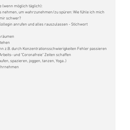
 (wenn möglich täglich): 
ns nehmen, um wahrzunehmen/zu spüren: Wie fühle ich mich 
mir schwer?  
ollegin anrufen und alles rauszulassen - Stichwort 
nräumen  
tehen  
nn z.B. durch Konzentrationsschwierigkeiten Fehler passieren  
rbeits- und "Coronafreie" Zeiten schaffen  
fen, spazieren, joggen, tanzen, Yoga..)  
ahrnehmen   