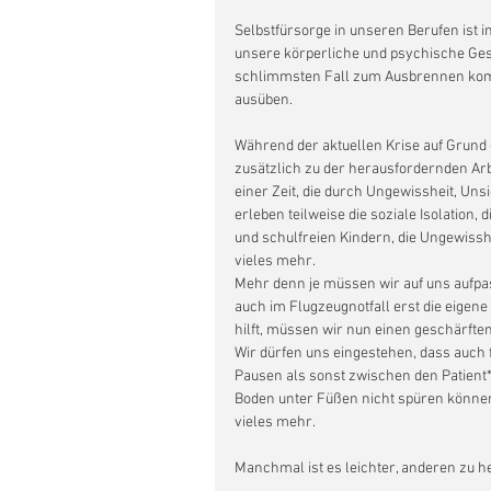
Selbstfürsorge in unseren Berufen ist i
unsere körperliche und psychische Ges
schlimmsten Fall zum Ausbrennen komm
ausüben.
Während der aktuellen Krise auf Grund
zusätzlich zu der herausfordernden Arbe
einer Zeit, die durch Ungewissheit, Uns
erleben teilweise die soziale Isolation,
und schulfreien Kindern, die Ungewissh
vieles mehr.
Mehr denn je müssen wir auf uns aufpas
auch im Flugzeugnotfall erst die eigen
hilft, müssen wir nun einen geschärfte
Wir dürfen uns eingestehen, dass auch f
Pausen als sonst zwischen den Patient
Boden unter Füßen nicht spüren können,
vieles mehr.
Manchmal ist es leichter, anderen zu hel