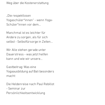
Weg über die Kostenerstattung
„Die respektlosen
Yogaschüler*innen“ - wenn Yoga-
Schüler*innen vor dem
Shavasana den Unterricht verl
Manchmal ist es leichter für
Andere zu sorgen, als für sich
selbst - Selbstfürsorge in Zeiten
der Co
Wir Alle stehen gerade unter
Dauerstress - was jetzt helfen
kann und wie wir unsere
Gesundheit schüt
Gastbeitrag: Was eine
Yogaausbildung auf Bali besonders
macht
Die Heldenreise nach Paul Rebillot
- Seminar zur
Persönlichkeitsentwicklung