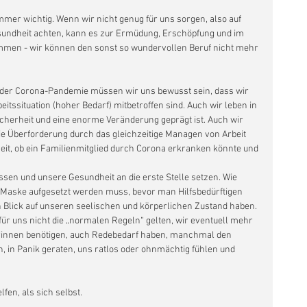
mmer wichtig. Wenn wir nicht genug für uns sorgen, also auf 
undheit achten, kann es zur Ermüdung, Erschöpfung und im 
en - wir können den sonst so wundervollen Beruf nicht mehr 
 der Corona-Pandemie müssen wir uns bewusst sein, dass wir 
itssituation (hoher Bedarf) mitbetroffen sind. Auch wir leben in 
icherheit und eine enorme Veränderung geprägt ist. Auch wir 
 die Überforderung durch das gleichzeitige Managen von Arbeit 
eit, ob ein Familienmitglied durch Corona erkranken könnte und 
sen und unsere Gesundheit an die erste Stelle setzen. Wie 
e Maske aufgesetzt werden muss, bevor man Hilfsbedürftigen 
n Blick auf unseren seelischen und körperlichen Zustand haben. 
ür uns nicht die „normalen Regeln“ gelten, wir eventuell mehr 
*innen benötigen, auch Redebedarf haben, manchmal den 
 in Panik geraten, uns ratlos oder ohnmächtig fühlen und 
fen, als sich selbst.